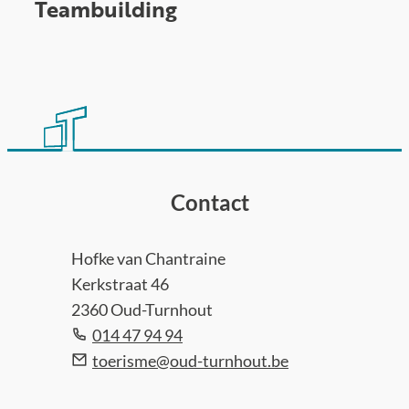
Teambuilding
Contact
Adres
Tel.
Hofke van Chantraine
Kerkstraat 46
,
2360
Oud-Turnhout
E-mail
014 47 94 94
toerisme
@
oud-turnhout.be