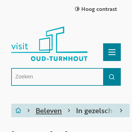
Naar inhoud
Hoog contrast
Toerisme Oud-Turnhout
MEN
Waarmee kunnen we jou helpen?
Zoeken
Beleven
In gezelschap
Startpagina
scro