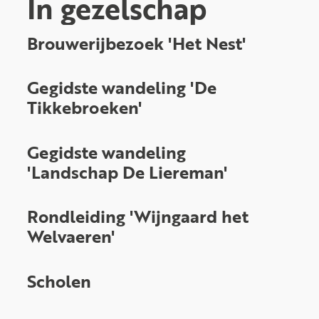
In gezelschap
A tot Z
Brouwerijbezoek 'Het Nest'
Gegidste wandeling 'De
Tikkebroeken'
Gegidste wandeling
'Landschap De Liereman'
Rondleiding 'Wijngaard het
Welvaeren'
Scholen